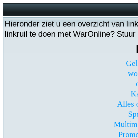
Hieronder ziet u een overzicht van li
linkruil te doen met WarOnline? Stuur
Gel
wor
Ka
Alles 
Sp
Multim
Promo