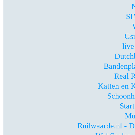
N
S
Gs
live
Dutch
Bandenpl
Real R
Katten en K
Schoonh
Star
Mu
Ruilwaarde.nl - D