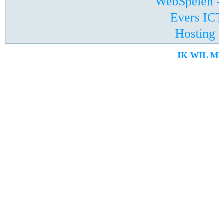
WebSpelen -
Evers ICT
Hosting
IK WIL 